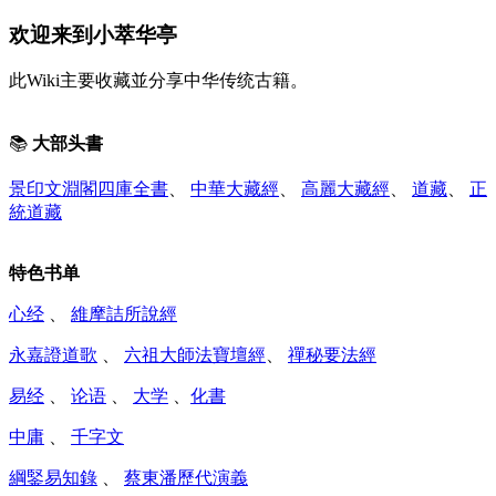
欢迎来到小萃华亭
此Wiki主要收藏並分享中华传统古籍。
📚
大部头書
景印文淵閣四庫全書
、
中華大藏經
、
高麗大藏經
、
道藏
、
正
統道藏
特色书单
心经
、
維摩詰所說經
永嘉證道歌
、
六祖大師法寶壇經
、
禪秘要法經
易经
、
论语
、
大学
、
化書
中庸
、
千字文
綱鋻易知錄
、
蔡東潘歷代演義