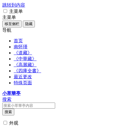
跳转到内容
主菜单
主菜单
移至侧栏
隐藏
导航
首页
南怀瑾
《道藏》
《中華藏》
《高麗藏》
《四庫全書》
最近更改
特殊页面
小萃華亭
搜索
搜索
外观