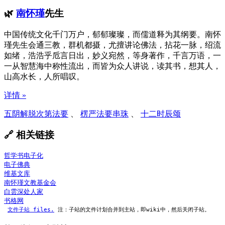
🌿
南怀瑾
先生
中国传统文化千门万户，郁郁璨璨，而儒道释为其纲要。南怀
瑾先生会通三教，群机都摄，尤擅讲论佛法，拈花一脉，绍流
如绪，浩浩乎卮言日出，妙义宛然，等身著作，千言万语，一
一从智慧海中称性流出，而皆为众人讲说，读其书，想其人，
山高水长，人所唱叹。
详情 »
五阴解脱次第法要
、
楞严法要串珠
、
十二时辰颂
🔗 相关链接
哲学书电子化
电子佛典
维基文库
南怀瑾文教基金会
白雲深处人家
书格网
文件子站 files.
 注：子站的文件计划合并到主站，即wiki中，然后关闭子站。