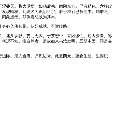
于涅槃天。将大明悟。如鸡后鸣。瞻顾东方。已有精色。六根虚
。发现幽秘。此则名为识阴区宇。若于群召已获同中。销磨六
。罔象虚无。颠倒妄想以为其本。
其身心入佛知见。从始成就。不遭歧路。
多。迷头认影。妄元无因。于妄想中。立因缘性。迷因缘者。称
。何况不知。推自然者。是故如来与汝发明。五阴本因。同是妄
行边际。湛入合湛。归识边际。此五阴元。重叠生起。生因识