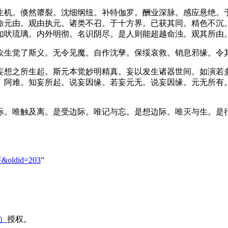
生机。倏然隳裂。沈细纲纽。补特伽罗。酬业深脉。感应悬绝。
命元由。观由执元。诸类不召。于十方界。已获其同。精色不沉
如吠琉璃。内外明彻。名识阴尽。是人则能超越命浊。观其所由
众生觉了斯义。无令见魔。自作沈孳。保绥哀救。销息邪缘。令
妄想之所生起。斯元本觉妙明精真。妄以发生诸器世间。如演若
。阿难。知妄所起。说妄因缘。若妄元无。说妄因缘。元无所有
际。唯触及离。是受边际。唯记与忘。是想边际。唯灭与生。是
要&oldid=203
”
域）
授权。