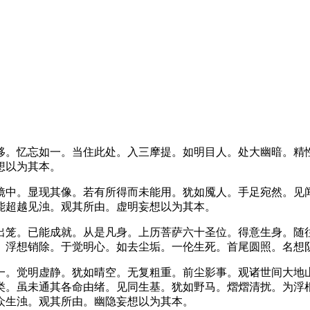
移。忆忘如一。当住此处。入三摩提。如明目人。处大幽暗。精
想以为其本。
镜中。显现其像。若有所得而未能用。犹如魇人。手足宛然。见
能超越见浊。观其所由。虚明妄想以为其本。
出笼。已能成就。从是凡身。上历菩萨六十圣位。得意生身。随
。浮想销除。于觉明心。如去尘垢。一伦生死。首尾圆照。名想
一。觉明虚静。犹如晴空。无复粗重。前尘影事。观诸世间大地
类。虽未通其各命由绪。见同生基。犹如野马。熠熠清扰。为浮
众生浊。观其所由。幽隐妄想以为其本。