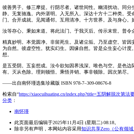
彼善男子。修三摩提。行阴尽者。诸世间性。幽清扰动。同分
静。无复驰逸。内外湛明。入无所入。深达十方十二种类。受
门。合开成就。见闻通邻。互用清净。十方世界。及与身心。
汝等存心。秉如来道。将此法门。于我灭后。传示末世。普令
精真妙明。本觉圆净。非留死生。及诸尘垢。乃至虚空。皆因
为自然。彼虚空性。犹实幻生。因缘自然。皆是众生妄心计度
想。
是五受阴。五妄想成。汝今欲知因界浅深。唯色与空。是色边
有。灭从色除。理则顿悟。乘悟并销。事非顿除。因次第尽。
——出自南怀瑾选集珍藏版 ISBN 978-7–309-08676-8
检索自“
https://xiaocuihuating.cn/index.php?title=五阴解脱次第法
分类
：​
南怀瑾
此页面最后编辑于2025年11月4日 (星期二) 08:18。
除非另有声明，本网站内容采用
知识共享Zero（公有领