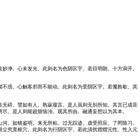
性妙净。心未发光。此则名为色阴区宇。若目明朗。十方洞开。
闻不惑。心触客邪而不能动。此则名为受阴区宇。若魇咎歇。其
往无碍。譬如有人。熟寐寱言。是人虽则无别所知。其言已成音
阴尽。是人则能超烦恼浊。观其所由。融通妄想以为其本。
山河。如镜鉴明。来无所粘。过无踪迹。虚受照应。了罔陈习。
根尘究竟枢穴。此则名为行阴区宇。若此清扰熠熠元性。性入元