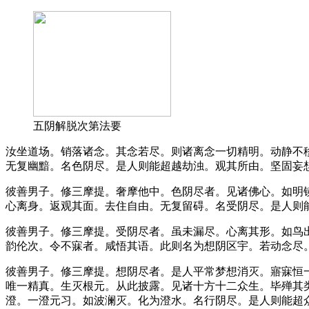
五阴解脱次第法要
汝坐道场。销落诸念。其念若尽。则诸离念一切精明。动静不
无复幽黯。名色阴尽。是人则能超越劫浊。观其所由。坚固妄
彼善男子。修三摩提。奢摩他中。色阴尽者。见诸佛心。如明
心离身。返观其面。去住自由。无复留碍。名受阴尽。是人则
彼善男子。修三摩提。受阴尽者。虽未漏尽。心离其形。如鸟
韵伦次。令不寐者。咸悟其语。此则名为想阴区宇。若动念尽
彼善男子。修三摩提。想阴尽者。是人平常梦想消灭。寤寐恒
唯一精真。生灭根元。从此披露。见诸十方十二众生。毕殚其
澄。一澄元习。如波澜灭。化为澄水。名行阴尽。是人则能超