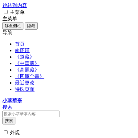
跳转到内容
主菜单
主菜单
移至侧栏
隐藏
导航
首页
南怀瑾
《道藏》
《中華藏》
《高麗藏》
《四庫全書》
最近更改
特殊页面
小萃華亭
搜索
搜索
外观