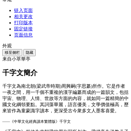
链入页面
相关更改
打印版本
固定链接
页面信息
外观
移至侧栏
隐藏
来自小萃華亭
千字文簡介
千字文為南北朝(梁武帝時期)周興嗣(字思纂)所作。它是作者
一夜之間，用一千個不重複的漢字編纂而成的一篇韻文，包括
宇宙、物理、人情、世故等方面的內容，就如同一篇精簡的中
國文化綱領要點。其詞藻華麗，語言優美，文學價值極高，歷
來皆作為童蒙識字讀本，更深受古今衆多文人墨客喜愛。
——《中華文化經典讀本繁體版》千字文