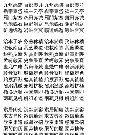
九州禹迹 百郡秦并
九州禹跡 百郡秦並
岳宗泰岱 禅主云亭
嶽宗泰岱 禪主云亭
雁门紫塞 鸡田赤城
雁門紫塞 雞田赤城
昆池碣石 巨野洞庭
昆池碣石 鉅野洞庭
旷远绵邈 岩岫杳冥
曠遠綿邈 巖岫杳冥
治本于农 务兹稼穑
治本於農 務玆稼穡
俶载南亩 我艺黍稷
俶載南畝 我藝黍稷
税熟贡新 劝赏黜陟
稅熟貢新 勸賞黜陟
孟轲敦素 史鱼秉直
孟軻敦素 史魚秉直
庶几中庸 劳谦谨敕
庶幾中庸 勞謙謹敕
聆音察理 鉴貌辨色
聆音察理 鑑貌辨色
贻厥嘉猷 勉其祗植
貽厥嘉猷 勉其祗植
省躬讥诫 宠增抗极
省躬譏誡 寵增抗極
殆辱近耻 林皋幸即
殆辱近恥 林皋幸即
两疏见机 解组谁逼
兩疏見機 解組誰逼
索居闲处 沉默寂寥
索居閒處 沈默寂寥
求古寻论 散虑逍遥
求古尋論 散慮逍遙
欣奏累遣 戚谢欢招
欣奏累遣 慼謝歡招
渠荷的历 园莽抽条
渠荷的歷 園莽抽條
枇杷晚翠 梧桐蚤凋
枇杷晚翠 梧桐早凋