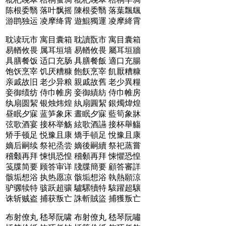
陈根委翳 落叶飘摇
陳根委翳 落葉飄颻
游鹍独运 凌摩绛霄
遊鯤獨運 凌摩絳霄
耽读玩市 寓目囊箱
耽讀翫市 寓目囊箱
易輶攸畏 属耳垣墙
易輶攸畏 屬耳垣牆
具膳餐饭 适口充肠
具膳餐飯 適口充腸
饱饫烹宰 饥厌糟糠
飽飫烹宰 飢厭糟糠
亲戚故旧 老少异粮
親戚故舊 老少異糧
妾御绩纺 侍巾帷房
妾御績紡 侍巾帷房
纨扇圆絜 银烛炜煌
紈扇圓絜 銀燭煒煌
昼眠夕寐 蓝笋象床
晝眠夕寐 藍筍象牀
弦歌酒宴 接杯举觞
絃歌酒讌 接杯舉觴
矫手顿足 悦豫且康
矯手頓足 悅豫且康
嫡后嗣续 祭祀烝尝
嫡後嗣續 祭祀蒸嘗
稽颡再拜 悚惧恐惶
稽顙再拜 悚懼恐惶
笺牒简要 顾答审详
牋牒簡要 顧答審詳
骸垢想浴 执热愿凉
骸垢想浴 執熱願涼
驴骡犊特 骇跃超骧
驢騾犢特 駭躍超驤
诛斩贼盗 捕获叛亡
誅斬賊盜 捕獲叛亡
布射僚丸 嵇琴阮啸
布射僚丸 嵇琴阮嘯