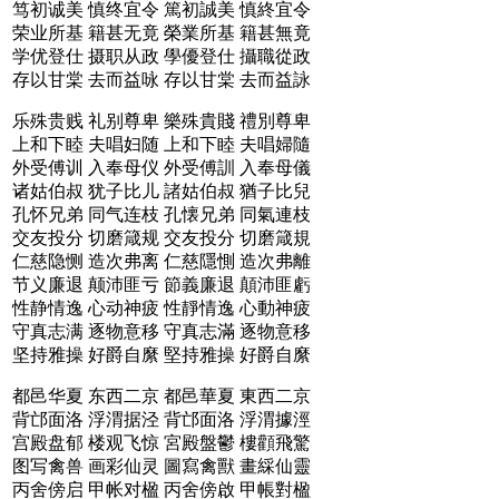
笃初诚美 慎终宜令
篤初誠美 慎終宜令
荣业所基 籍甚无竟
榮業所基 籍甚無竟
学优登仕 摄职从政
學優登仕 攝職從政
存以甘棠 去而益咏
存以甘棠 去而益詠
乐殊贵贱 礼别尊卑
樂殊貴賤 禮別尊卑
上和下睦 夫唱妇随
上和下睦 夫唱婦隨
外受傅训 入奉母仪
外受傅訓 入奉母儀
诸姑伯叔 犹子比儿
諸姑伯叔 猶子比兒
孔怀兄弟 同气连枝
孔懐兄弟 同氣連枝
交友投分 切磨箴规
交友投分 切磨箴規
仁慈隐恻 造次弗离
仁慈隱惻 造次弗離
节义廉退 颠沛匪亏
節義廉退 顛沛匪虧
性静情逸 心动神疲
性靜情逸 心動神疲
守真志满 逐物意移
守真志滿 逐物意移
坚持雅操 好爵自縻
堅持雅操 好爵自縻
都邑华夏 东西二京
都邑華夏 東西二京
背邙面洛 浮渭据泾
背邙面洛 浮渭據涇
宫殿盘郁 楼观飞惊
宮殿盤鬱 樓顴飛驚
图写禽兽 画彩仙灵
圖寫禽獸 畫綵仙靈
丙舍傍启 甲帐对楹
丙舍傍啟 甲帳對楹