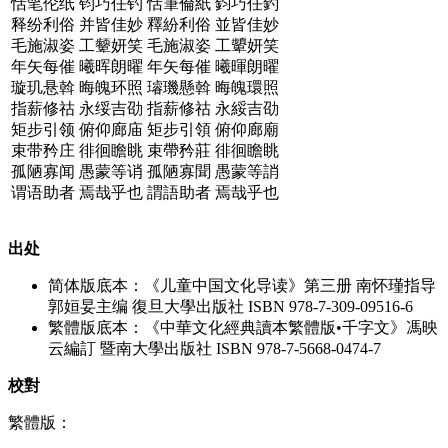
恬笔伦纸 钧巧任钓
恬筆倫紙 鈞巧任釣
释纷利俗 并皆佳妙
釋紛利俗 並皆佳妙
毛施淑姿 工颦妍笑
毛施淑姿 工顰妍笑
年矢每催 曦晖朗曜
年矢每催 曦暉朗曜
璇玑悬斡 晦魄环照
璿璣懸斡 晦魄環照
指薪修祜 永绥吉劭
指薪修祜 永綏吉劭
矩步引领 俯仰廊庙
矩步引領 俯仰廊廟
束带矜庄 徘徊瞻眺
束帶矜莊 徘徊瞻眺
孤陋寡闻 愚蒙等诮
孤陋寡聞 愚蒙等誚
谓语助者 焉哉乎也
謂語助者 焉哉乎也
出处
简体版底本：《儿童中国文化导读》第三册 南怀瑾指导
郭姮妟主编 復旦大學出版社 ISBN 978-7-309-09516-6
繁體版底本：《中華文化經典讀本繁體版•千字文》馮映
云編訂 暨南大學出版社 ISBN 978-7-5668-0474-7
校對
繁體版：