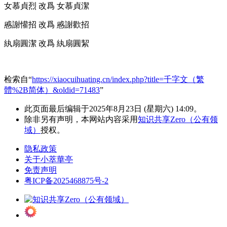
女慕貞烈 改爲 女慕貞潔
慼謝懽招 改爲 慼謝歡招
紈扇圓潔 改爲 紈扇圓絜
检索自“
https://xiaocuihuating.cn/index.php?title=千字文（繁
體%2B简体）&oldid=71483
”
此页面最后编辑于2025年8月23日 (星期六) 14:09。
除非另有声明，本网站内容采用
知识共享Zero（公有领
域）
授权。
隐私政策
关于小萃華亭
免责声明
粤ICP备2025468875号-2