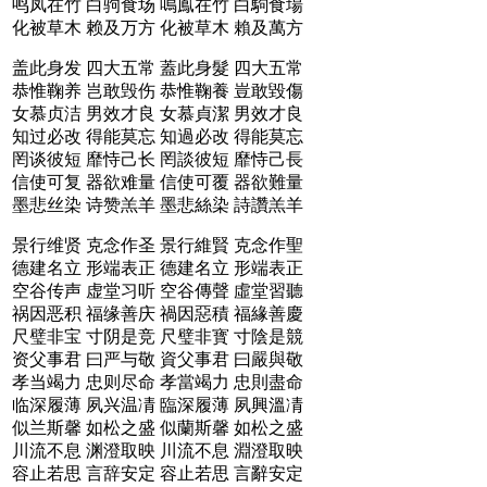
鸣凤在竹 白驹食场
鳴鳯在竹 白駒食場
化被草木 赖及万方
化被草木 賴及萬方
盖此身发 四大五常
蓋此身髮 四大五常
恭惟鞠养 岂敢毁伤
恭惟鞠養 豈敢毀傷
女慕贞洁 男效才良
女慕貞潔 男效才良
知过必改 得能莫忘
知過必改 得能莫忘
罔谈彼短 靡恃己长
罔談彼短 靡恃己長
信使可复 器欲难量
信使可覆 器欲難量
墨悲丝染 诗赞羔羊
墨悲絲染 詩讚羔羊
景行维贤 克念作圣
景行維賢 克念作聖
德建名立 形端表正
德建名立 形端表正
空谷传声 虚堂习听
空谷傳聲 虛堂習聽
祸因恶积 福缘善庆
禍因惡積 福緣善慶
尺璧非宝 寸阴是竞
尺璧非寳 寸陰是競
资父事君 曰严与敬
資父事君 曰嚴與敬
孝当竭力 忠则尽命
孝當竭力 忠則盡命
临深履薄 夙兴温凊
臨深履薄 夙興溫凊
似兰斯馨 如松之盛
似蘭斯馨 如松之盛
川流不息 渊澄取映
川流不息 淵澄取映
容止若思 言辞安定
容止若思 言辭安定