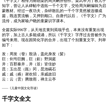
《千字文》相传为南朝梁的周兴嗣所创作。梁武帝为了教儿子
知字，曾让人从碑帖中选拓一千个文字，交给周兴嗣编辑为启
蒙教材。经过一夜功夫，杂碎散乱的一千个字竟然被连缀成
篇，既连贯流畅，又押韵顺口。自唐代以后，《千字文》广为
流传，成为家喻户晓的童蒙识字课本。
全篇实际996字，从天地玄黄到焉哉乎也，本来没有重复出现
的字，加上古人多能成诵，所以《千字文》字序过去曾被作为
编号来用。现在因简化字的合并，出现了个别重复文字。列举
如下：
发：周发（發）殷汤，盖此身发（髪）
巨：剑号巨阙，巨（鉅）野洞庭
并：百郡秦并，并（並）皆佳妙
昆：玉出昆（崑）冈，昆池碣石
戚：戚（慼）谢欢招，亲戚故旧
云：云（雲）腾致雨，禅主云亭
——《儿童中国文化导读》
千字文全文