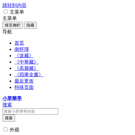
跳转到内容
主菜单
主菜单
移至侧栏
隐藏
导航
首页
南怀瑾
《道藏》
《中華藏》
《高麗藏》
《四庫全書》
最近更改
特殊页面
小萃華亭
搜索
搜索
外观