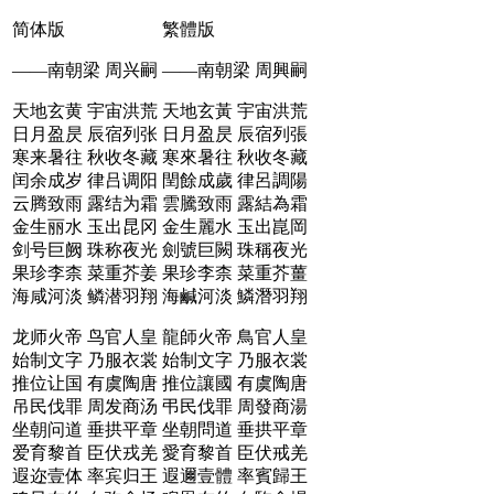
简体版
繁體版
——南朝梁 周兴嗣
——南朝梁 周興嗣
天地玄黄 宇宙洪荒
天地玄黃 宇宙洪荒
日月盈昃 辰宿列张
日月盈昃 辰宿列張
寒来暑往 秋收冬藏
寒來暑往 秋收冬藏
闰余成岁 律吕调阳
閏餘成歲 律呂調陽
云腾致雨 露结为霜
雲騰致雨 露結為霜
金生丽水 玉出昆冈
金生麗水 玉出崑岡
剑号巨阙 珠称夜光
劍號巨闕 珠稱夜光
果珍李柰 菜重芥姜
果珍李柰 菜重芥薑
海咸河淡 鳞潜羽翔
海鹹河淡 鱗潛羽翔
龙师火帝 鸟官人皇
龍師火帝 鳥官人皇
始制文字 乃服衣裳
始制文字 乃服衣裳
推位让国 有虞陶唐
推位讓國 有虞陶唐
吊民伐罪 周发商汤
弔民伐罪 周發商湯
坐朝问道 垂拱平章
坐朝問道 垂拱平章
爱育黎首 臣伏戎羌
愛育黎首 臣伏戒羌
遐迩壹体 率宾归王
遐邇壹體 率賓歸王