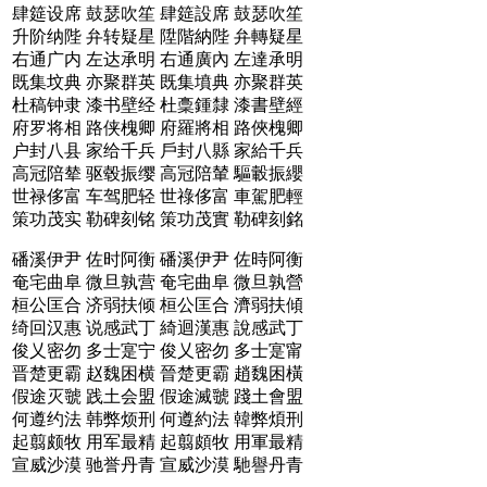
肆筵设席 鼓瑟吹笙
肆筵設席 鼓瑟吹笙
升阶纳陛 弁转疑星
陞階納陛 弁轉疑星
右通广内 左达承明
右通廣內 左達承明
既集坟典 亦聚群英
既集墳典 亦聚群英
杜稿钟隶 漆书壁经
杜稾鍾隸 漆書壁經
府罗将相 路侠槐卿
府羅將相 路俠槐卿
户封八县 家给千兵
戶封八縣 家給千兵
高冠陪辇 驱毂振缨
高冠陪輦 驅轂振纓
世禄侈富 车驾肥轻
世祿侈富 車駕肥輕
策功茂实 勒碑刻铭
策功茂實 勒碑刻銘
磻溪伊尹 佐时阿衡
磻溪伊尹 佐時阿衡
奄宅曲阜 微旦孰营
奄宅曲阜 微旦孰營
桓公匡合 济弱扶倾
桓公匡合 濟弱扶傾
绮回汉惠 说感武丁
綺迴漢惠 說感武丁
俊乂密勿 多士寔宁
俊乂密勿 多士寔甯
晋楚更霸 赵魏困横
晉楚更霸 趙魏困橫
假途灭虢 践土会盟
假途滅虢 踐土會盟
何遵约法 韩弊烦刑
何遵約法 韓弊煩刑
起翦颇牧 用军最精
起翦頗牧 用軍最精
宣威沙漠 驰誉丹青
宣威沙漠 馳譽丹青