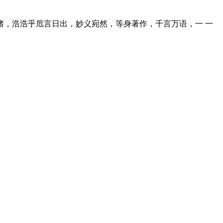
，浩浩乎卮言日出，妙义宛然，等身著作，千言万语，一 一