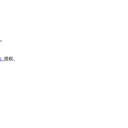
”
域）
授权。