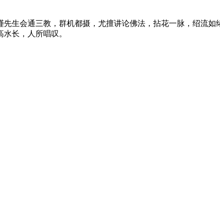
瑾先生会通三教，群机都摄，尤擅讲论佛法，拈花一脉，绍流如绪
高水长，人所唱叹。