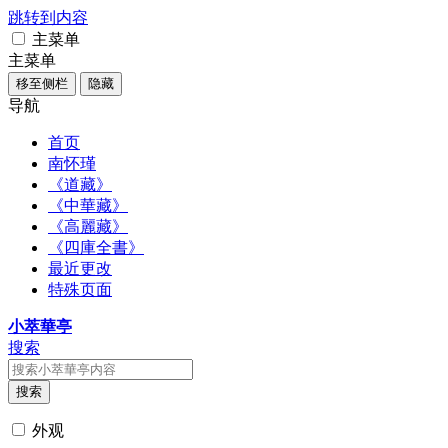
跳转到内容
主菜单
主菜单
移至侧栏
隐藏
导航
首页
南怀瑾
《道藏》
《中華藏》
《高麗藏》
《四庫全書》
最近更改
特殊页面
小萃華亭
搜索
搜索
外观