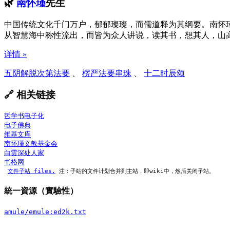
🌿
南怀瑾
先生
中国传统文化千门万户，郁郁璨璨，而儒道释为其纲要。南怀
从智慧海中称性流出，而皆为众人讲说，读其书，想其人，山
详情 »
五阴解脱次第法要
、
楞严法要串珠
、
十二时辰颂
🔗 相关链接
哲学书电子化
电子佛典
维基文库
南怀瑾文教基金会
白雲深处人家
书格网
文件子站 files.
 注：子站的文件计划合并到主站，即wiki中，然后关闭子站。
統一資源（實驗性）
amule/emule:ed2k.txt