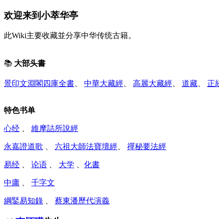
欢迎来到小萃华亭
此Wiki主要收藏並分享中华传统古籍。
📚
大部头書
景印文淵閣四庫全書
、
中華大藏經
、
高麗大藏經
、
道藏
、
正
特色书单
心经
、
維摩詰所說經
永嘉證道歌
、
六祖大師法寶壇經
、
禪秘要法經
易经
、
论语
、
大学
、
化書
中庸
、
千字文
綱鋻易知錄
、
蔡東潘歷代演義