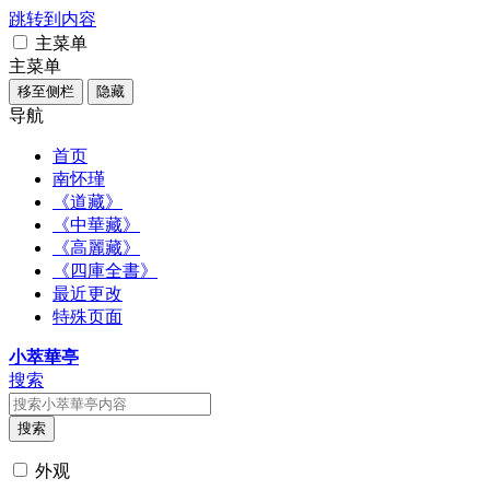
跳转到内容
主菜单
主菜单
移至侧栏
隐藏
导航
首页
南怀瑾
《道藏》
《中華藏》
《高麗藏》
《四庫全書》
最近更改
特殊页面
小萃華亭
搜索
搜索
外观