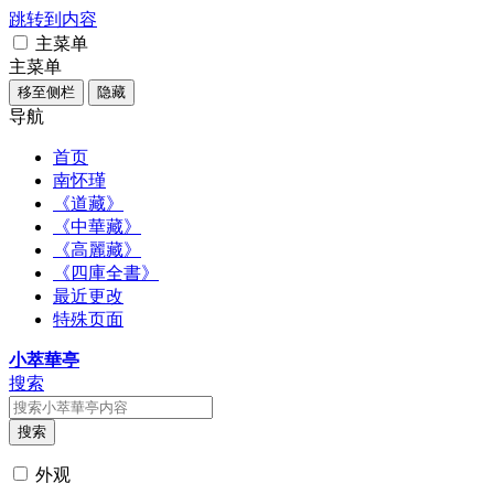
跳转到内容
主菜单
主菜单
移至侧栏
隐藏
导航
首页
南怀瑾
《道藏》
《中華藏》
《高麗藏》
《四庫全書》
最近更改
特殊页面
小萃華亭
搜索
搜索
外观