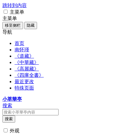
跳转到内容
主菜单
主菜单
移至侧栏
隐藏
导航
首页
南怀瑾
《道藏》
《中華藏》
《高麗藏》
《四庫全書》
最近更改
特殊页面
小萃華亭
搜索
搜索
外观