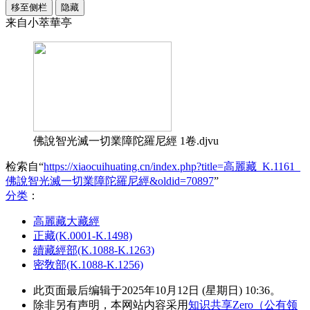
移至侧栏
隐藏
来自小萃華亭
佛說智光滅一切業障陀羅尼經 1卷.djvu
检索自“
https://xiaocuihuating.cn/index.php?title=高麗藏_K.1161_
佛說智光滅一切業障陀羅尼經&oldid=70897
”
分类
：​
高麗藏大藏經
正藏(K.0001-K.1498)
續藏經部(K.1088-K.1263)
密敎部(K.1088-K.1256)
此页面最后编辑于2025年10月12日 (星期日) 10:36。
除非另有声明，本网站内容采用
知识共享Zero（公有领