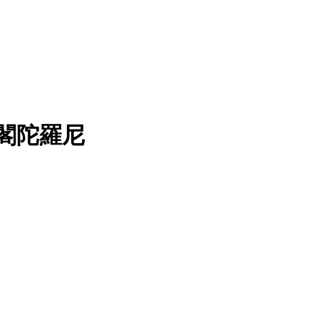
樓閣陀羅尼