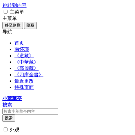
跳转到内容
主菜单
主菜单
移至侧栏
隐藏
导航
首页
南怀瑾
《道藏》
《中華藏》
《高麗藏》
《四庫全書》
最近更改
特殊页面
小萃華亭
搜索
搜索
外观