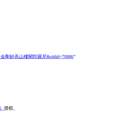
_K.1150_大金剛妙高山樓閣陀羅尼&oldid=70886
”
域）
授权。