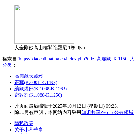
大金剛妙高山樓閣陀羅尼 1卷.djvu
检索自“
https://xiaocuihuating.cn/index.php?title=高麗藏
分类
：​
高麗藏大藏經
正藏(K.0001-K.1498)
續藏經部(K.1088-K.1263)
密敎部(K.1088-K.1256)
此页面最后编辑于2025年10月12日 (星期日) 09:23。
除非另有声明，本网站内容采用
知识共享Zero（公有领
隐私政策
关于小萃華亭