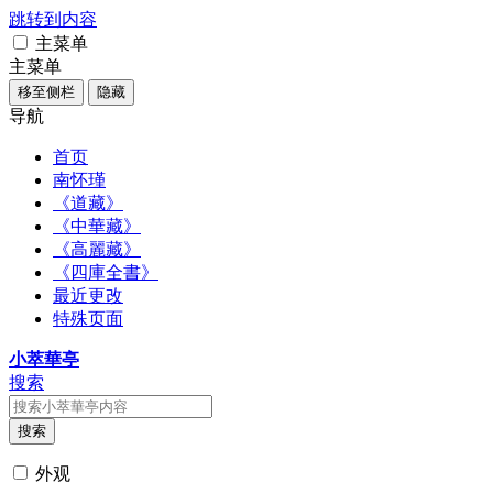
跳转到内容
主菜单
主菜单
移至侧栏
隐藏
导航
首页
南怀瑾
《道藏》
《中華藏》
《高麗藏》
《四庫全書》
最近更改
特殊页面
小萃華亭
搜索
搜索
外观