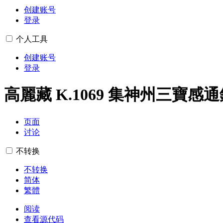
创建账号
登录
个人工具
创建账号
登录
高麗藏 K.1069 集神州三寶感
页面
讨论
不转换
不转换
简体
繁體
阅读
查看源代码