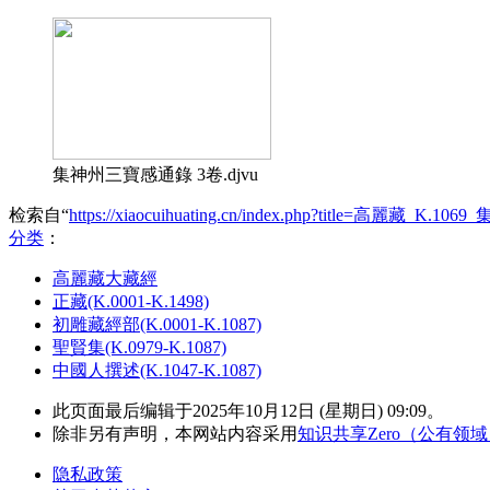
集神州三寶感通錄 3卷.djvu
检索自“
https://xiaocuihuating.cn/index.php?title=高麗藏_K
分类
：​
高麗藏大藏經
正藏(K.0001-K.1498)
初雕藏經部(K.0001-K.1087)
聖賢集(K.0979-K.1087)
中國人撰述(K.1047-K.1087)
此页面最后编辑于2025年10月12日 (星期日) 09:09。
除非另有声明，本网站内容采用
知识共享Zero（公有领
隐私政策