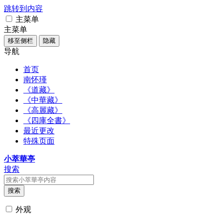
跳转到内容
主菜单
主菜单
移至侧栏
隐藏
导航
首页
南怀瑾
《道藏》
《中華藏》
《高麗藏》
《四庫全書》
最近更改
特殊页面
小萃華亭
搜索
搜索
外观