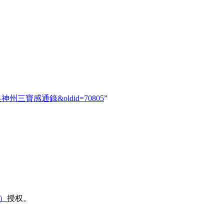
.1069_集神州三寶感通錄&oldid=70805
”
域）
授权。