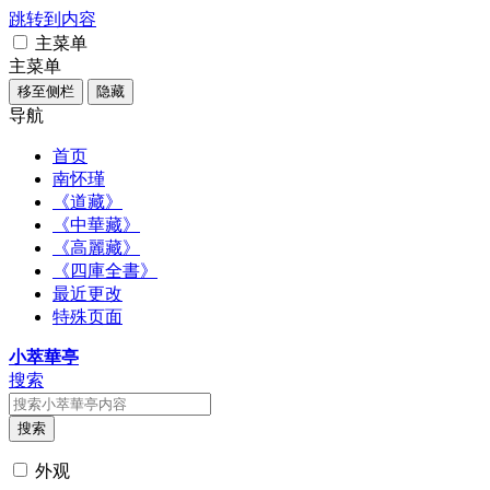
跳转到内容
主菜单
主菜单
移至侧栏
隐藏
导航
首页
南怀瑾
《道藏》
《中華藏》
《高麗藏》
《四庫全書》
最近更改
特殊页面
小萃華亭
搜索
搜索
外观