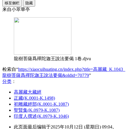
移至侧栏
隐藏
来自小萃華亭
龍樹菩薩爲禪陀迦王說法要偈 1卷.djvu
检索自“
https://xiaocuihuating.cn/index.php?title=高麗藏_K.1043_
龍樹菩薩爲禪陀迦王說法要偈&oldid=70779
”
分类
：​
高麗藏大藏經
正藏(K.0001-K.1498)
初雕藏經部(K.0001-K.1087)
聖賢集(K.0979-K.1087)
印度人撰述(K.0979-K.1046)
此页面最后编辑于2025年10月12日 (星期日) 09:04。