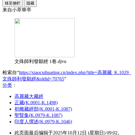
移至侧栏
隐藏
来自小萃華亭
文殊師利發願經 1卷.djvu
检索自“
https://xiaocuihuating.cn/index.php?title=高麗藏_K.1029_
文殊師利發願經&oldid=70765
”
分类
：​
高麗藏大藏經
正藏(K.0001-K.1498)
初雕藏經部(K.0001-K.1087)
聖賢集(K.0979-K.1087)
印度人撰述(K.0979-K.1046)
此页面最后编辑于2025年10月12日 (星期日) 09:02。