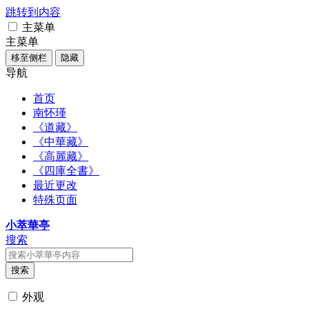
跳转到内容
主菜单
主菜单
移至侧栏
隐藏
导航
首页
南怀瑾
《道藏》
《中華藏》
《高麗藏》
《四庫全書》
最近更改
特殊页面
小萃華亭
搜索
搜索
外观