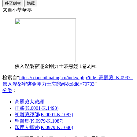
移至侧栏
隐藏
来自小萃華亭
佛入涅槃密迹金剛力士哀戀經 1卷.djvu
检索自“
https://xiaocuihuating.cn/index.php?title=高麗藏_K.0997_
佛入涅槃密迹金剛力士哀戀經&oldid=70733
”
分类
：​
高麗藏大藏經
正藏(K.0001-K.1498)
初雕藏經部(K.0001-K.1087)
聖賢集(K.0979-K.1087)
印度人撰述(K.0979-K.1046)