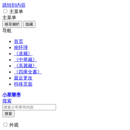
跳转到内容
主菜单
主菜单
移至侧栏
隐藏
导航
首页
南怀瑾
《道藏》
《中華藏》
《高麗藏》
《四庫全書》
最近更改
特殊页面
小萃華亭
搜索
搜索
外观