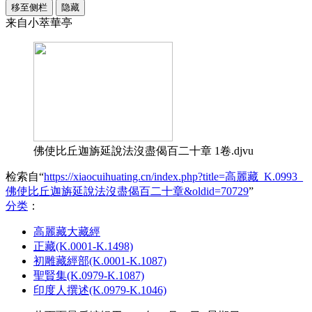
移至侧栏
隐藏
来自小萃華亭
佛使比丘迦旃延說法沒盡偈百二十章 1卷.djvu
检索自“
https://xiaocuihuating.cn/index.php?title=高麗藏_K.0993_
佛使比丘迦旃延說法沒盡偈百二十章&oldid=70729
”
分类
：​
高麗藏大藏經
正藏(K.0001-K.1498)
初雕藏經部(K.0001-K.1087)
聖賢集(K.0979-K.1087)
印度人撰述(K.0979-K.1046)