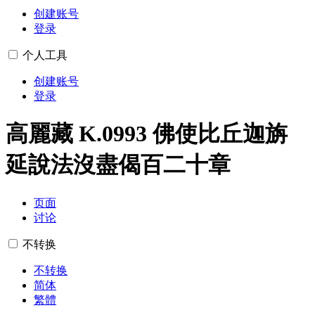
创建账号
登录
个人工具
创建账号
登录
高麗藏 K.0993 佛使比丘迦旃
延說法沒盡偈百二十章
页面
讨论
不转换
不转换
简体
繁體