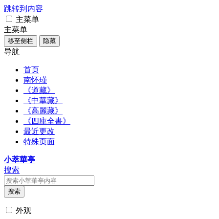
跳转到内容
主菜单
主菜单
移至侧栏
隐藏
导航
首页
南怀瑾
《道藏》
《中華藏》
《高麗藏》
《四庫全書》
最近更改
特殊页面
小萃華亭
搜索
搜索
外观