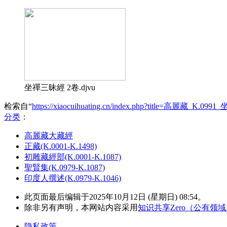
坐禪三昧經 2卷.djvu
检索自“
https://xiaocuihuating.cn/index.php?title=高麗藏_K.0
分类
：​
高麗藏大藏經
正藏(K.0001-K.1498)
初雕藏經部(K.0001-K.1087)
聖賢集(K.0979-K.1087)
印度人撰述(K.0979-K.1046)
此页面最后编辑于2025年10月12日 (星期日) 08:54。
除非另有声明，本网站内容采用
知识共享Zero（公有领
隐私政策