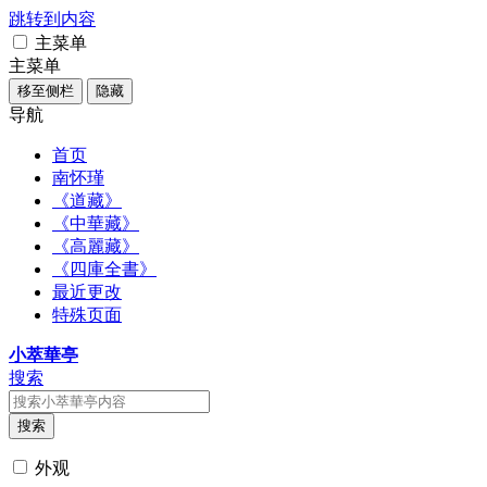
跳转到内容
主菜单
主菜单
移至侧栏
隐藏
导航
首页
南怀瑾
《道藏》
《中華藏》
《高麗藏》
《四庫全書》
最近更改
特殊页面
小萃華亭
搜索
搜索
外观