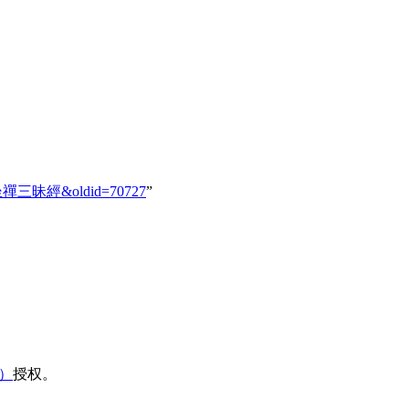
991_坐禪三昧經&oldid=70727
”
域）
授权。