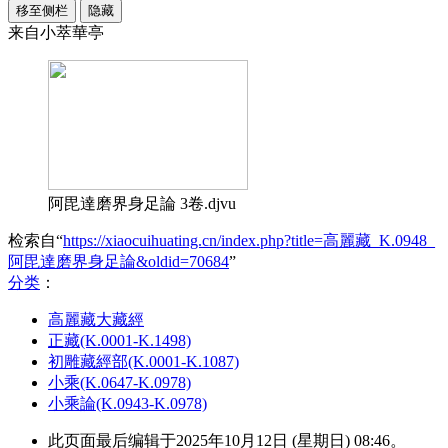
移至侧栏
隐藏
来自小萃華亭
阿毘達磨界身足論 3卷.djvu
检索自“
https://xiaocuihuating.cn/index.php?title=高麗藏_K.0948_
阿毘達磨界身足論&oldid=70684
”
分类
：​
高麗藏大藏經
正藏(K.0001-K.1498)
初雕藏經部(K.0001-K.1087)
小乘(K.0647-K.0978)
小乘論(K.0943-K.0978)
此页面最后编辑于2025年10月12日 (星期日) 08:46。