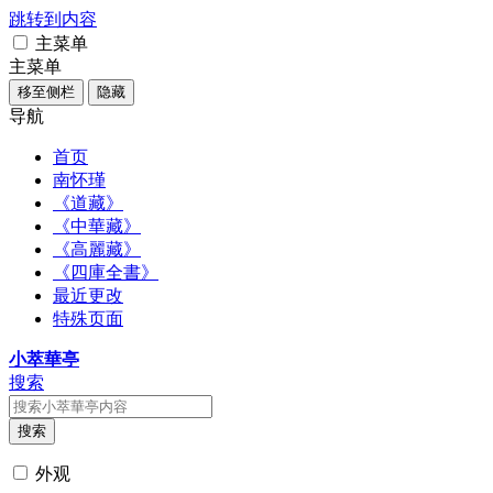
跳转到内容
主菜单
主菜单
移至侧栏
隐藏
导航
首页
南怀瑾
《道藏》
《中華藏》
《高麗藏》
《四庫全書》
最近更改
特殊页面
小萃華亭
搜索
搜索
外观