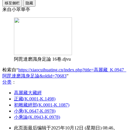
移至侧栏
隐藏
来自小萃華亭
阿毘達磨識身足論 16卷.djvu
检索自“
https://xiaocuihuating.cn/index.php?title=高麗藏_K.0947_
阿毘達磨識身足論&oldid=70683
”
分类
：​
高麗藏大藏經
正藏(K.0001-K.1498)
初雕藏經部(K.0001-K.1087)
小乘(K.0647-K.0978)
小乘論(K.0943-K.0978)
此页面最后编辑于2025年10月12日 (星期日) 08:46。