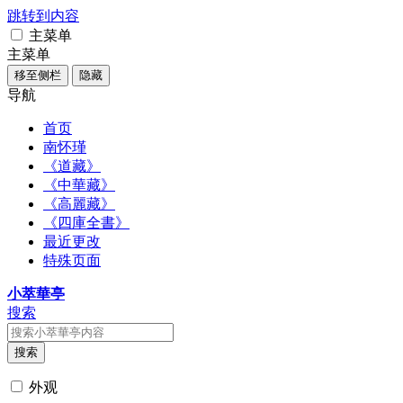
跳转到内容
主菜单
主菜单
移至侧栏
隐藏
导航
首页
南怀瑾
《道藏》
《中華藏》
《高麗藏》
《四庫全書》
最近更改
特殊页面
小萃華亭
搜索
搜索
外观