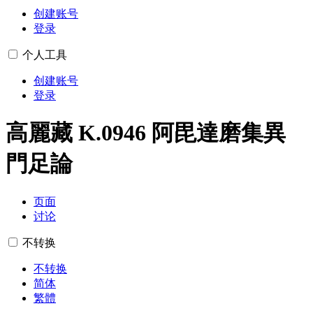
创建账号
登录
个人工具
创建账号
登录
高麗藏 K.0946 阿毘達磨集異
門足論
页面
讨论
不转换
不转换
简体
繁體