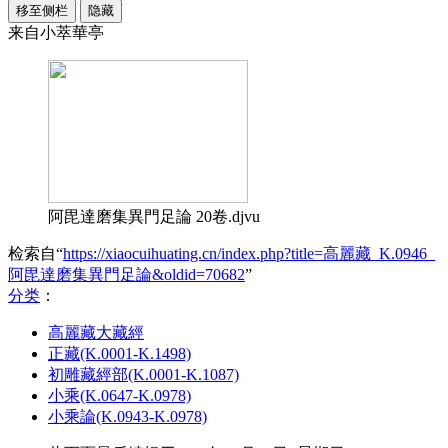
移至侧栏
隐藏
来自小萃華亭
阿毘達磨集異門足論 20卷.djvu
检索自“
https://xiaocuihuating.cn/index.php?title=高麗藏_K.0946_
阿毘達磨集異門足論&oldid=70682
”
分类
：​
高麗藏大藏經
正藏(K.0001-K.1498)
初雕藏經部(K.0001-K.1087)
小乘(K.0647-K.0978)
小乘論(K.0943-K.0978)