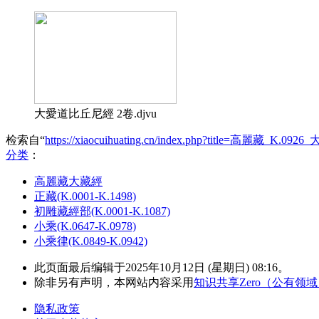
大愛道比丘尼經 2卷.djvu
检索自“
https://xiaocuihuating.cn/index.php?title=高麗藏_K.
分类
：​
高麗藏大藏經
正藏(K.0001-K.1498)
初雕藏經部(K.0001-K.1087)
小乘(K.0647-K.0978)
小乘律(K.0849-K.0942)
此页面最后编辑于2025年10月12日 (星期日) 08:16。
除非另有声明，本网站内容采用
知识共享Zero（公有领
隐私政策