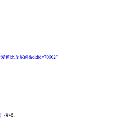
0926_大愛道比丘尼經&oldid=70662
”
域）
授权。