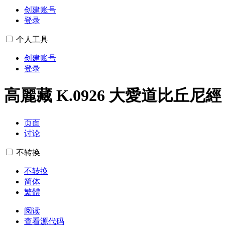
创建账号
登录
个人工具
创建账号
登录
高麗藏 K.0926 大愛道比丘尼經
页面
讨论
不转换
不转换
简体
繁體
阅读
查看源代码