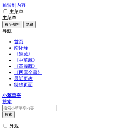
跳转到内容
主菜单
主菜单
移至侧栏
隐藏
导航
首页
南怀瑾
《道藏》
《中華藏》
《高麗藏》
《四庫全書》
最近更改
特殊页面
小萃華亭
搜索
搜索
外观