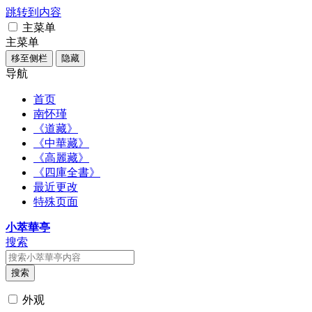
跳转到内容
主菜单
主菜单
移至侧栏
隐藏
导航
首页
南怀瑾
《道藏》
《中華藏》
《高麗藏》
《四庫全書》
最近更改
特殊页面
小萃華亭
搜索
搜索
外观