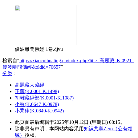
優波離問佛經 1卷.djvu
检索自“
https://xiaocuihuating.cn/index.php?title=高麗藏_K.0921_
優波離問佛經&oldid=70657
”
分类
：​
高麗藏大藏經
正藏(K.0001-K.1498)
初雕藏經部(K.0001-K.1087)
小乘(K.0647-K.0978)
小乘律(K.0849-K.0942)
此页面最后编辑于2025年10月12日 (星期日) 08:15。
除非另有声明，本网站内容采用
知识共享Zero（公有领
域）
授权。