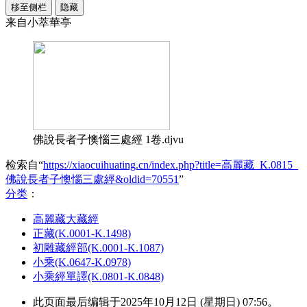
移至侧栏
隐藏
来自小萃華亭
佛說長者子懊惱三處經 1卷.djvu
检索自“
https://xiaocuihuating.cn/index.php?title=高麗藏_K.0815_
佛說長者子懊惱三處經&oldid=70551
”
分类
：​
高麗藏大藏經
正藏(K.0001-K.1498)
初雕藏經部(K.0001-K.1087)
小乘(K.0647-K.0978)
小乘經單譯(K.0801-K.0848)
此页面最后编辑于2025年10月12日 (星期日) 07:56。