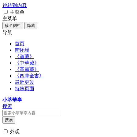
跳转到内容
主菜单
主菜单
移至侧栏
隐藏
导航
首页
南怀瑾
《道藏》
《中華藏》
《高麗藏》
《四庫全書》
最近更改
特殊页面
小萃華亭
搜索
搜索
外观