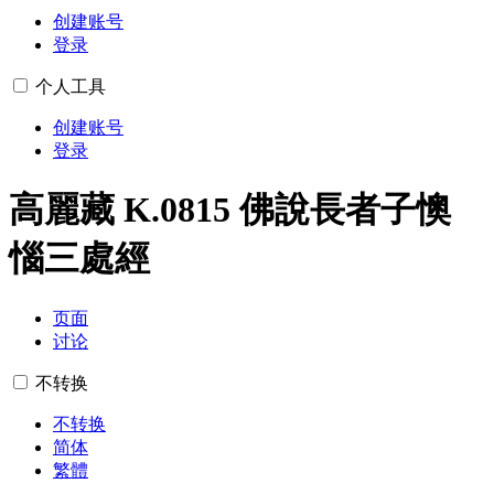
创建账号
登录
个人工具
创建账号
登录
高麗藏 K.0815 佛說長者子懊
惱三處經
页面
讨论
不转换
不转换
简体
繁體