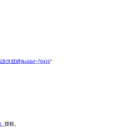
680_佛說伏婬經&oldid=70416
”
域）
授权。