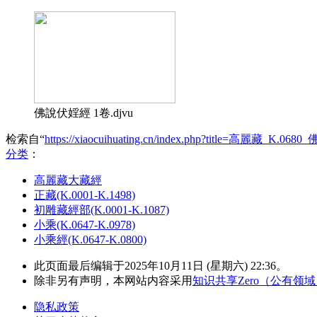
佛說伏婬經 1卷.djvu
检索自“
https://xiaocuihuating.cn/index.php?title=高麗藏_K.0
分类
：​
高麗藏大藏經
正藏(K.0001-K.1498)
初雕藏經部(K.0001-K.1087)
小乘(K.0647-K.0978)
小乘經(K.0647-K.0800)
此页面最后编辑于2025年10月11日 (星期六) 22:36。
除非另有声明，本网站内容采用
知识共享Zero（公有领
隐私政策