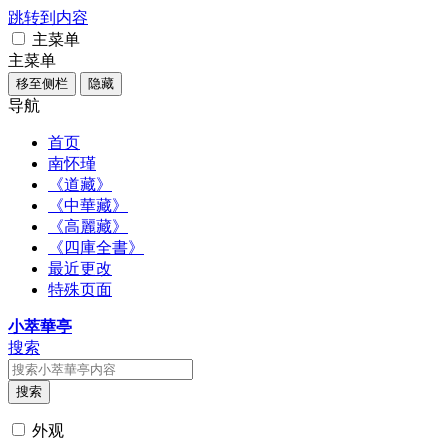
跳转到内容
主菜单
主菜单
移至侧栏
隐藏
导航
首页
南怀瑾
《道藏》
《中華藏》
《高麗藏》
《四庫全書》
最近更改
特殊页面
小萃華亭
搜索
搜索
外观