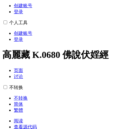
创建账号
登录
个人工具
创建账号
登录
高麗藏 K.0680 佛說伏婬經
页面
讨论
不转换
不转换
简体
繁體
阅读
查看源代码