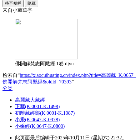
移至侧栏
隐藏
来自小萃華亭
佛開解梵志阿颰經 1卷.djvu
检索自“
https://xiaocuihuating.cn/index.php?title=高麗藏_K.0657_
佛開解梵志阿颰經&oldid=70393
”
分类
：​
高麗藏大藏經
正藏(K.0001-K.1498)
初雕藏經部(K.0001-K.1087)
小乘(K.0647-K.0978)
小乘經(K.0647-K.0800)
此页面最后编辑于2025年10月11日 (星期六) 22:32。