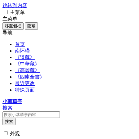
跳转到内容
主菜单
主菜单
移至侧栏
隐藏
导航
首页
南怀瑾
《道藏》
《中華藏》
《高麗藏》
《四庫全書》
最近更改
特殊页面
小萃華亭
搜索
搜索
外观