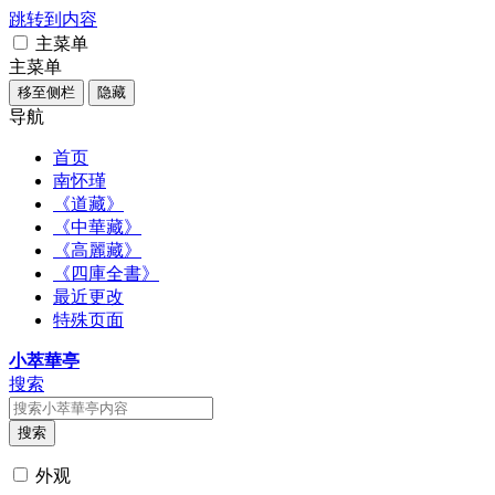
跳转到内容
主菜单
主菜单
移至侧栏
隐藏
导航
首页
南怀瑾
《道藏》
《中華藏》
《高麗藏》
《四庫全書》
最近更改
特殊页面
小萃華亭
搜索
搜索
外观