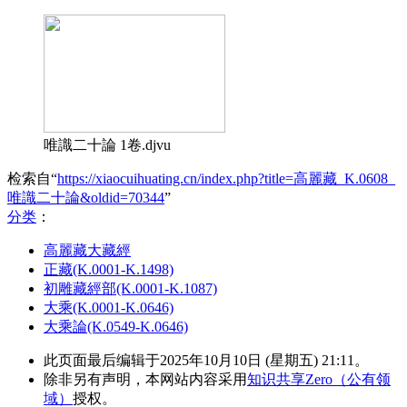
唯識二十論 1卷.djvu
检索自“
https://xiaocuihuating.cn/index.php?title=高麗藏_K.0608_
唯識二十論&oldid=70344
”
分类
：​
高麗藏大藏經
正藏(K.0001-K.1498)
初雕藏經部(K.0001-K.1087)
大乘(K.0001-K.0646)
大乘論(K.0549-K.0646)
此页面最后编辑于2025年10月10日 (星期五) 21:11。
除非另有声明，本网站内容采用
知识共享Zero（公有领
域）
授权。