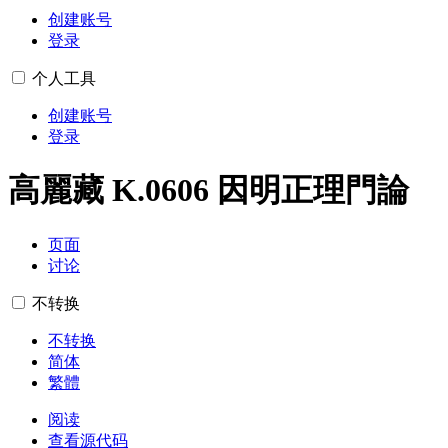
创建账号
登录
个人工具
创建账号
登录
高麗藏 K.0606 因明正理門論
页面
讨论
不转换
不转换
简体
繁體
阅读
查看源代码