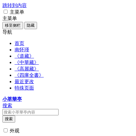
跳转到内容
主菜单
主菜单
移至侧栏
隐藏
导航
首页
南怀瑾
《道藏》
《中華藏》
《高麗藏》
《四庫全書》
最近更改
特殊页面
小萃華亭
搜索
搜索
外观