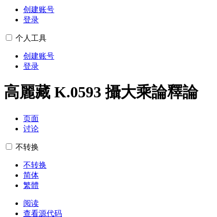
创建账号
登录
个人工具
创建账号
登录
高麗藏 K.0593 攝大乘論釋論
页面
讨论
不转换
不转换
简体
繁體
阅读
查看源代码