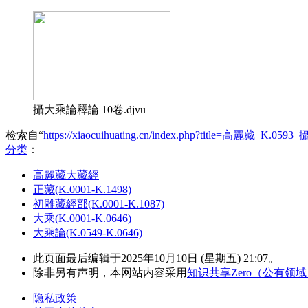
攝大乘論釋論 10卷.djvu
检索自“
https://xiaocuihuating.cn/index.php?title=高麗藏_K.
分类
：​
高麗藏大藏經
正藏(K.0001-K.1498)
初雕藏經部(K.0001-K.1087)
大乘(K.0001-K.0646)
大乘論(K.0549-K.0646)
此页面最后编辑于2025年10月10日 (星期五) 21:07。
除非另有声明，本网站内容采用
知识共享Zero（公有领
隐私政策