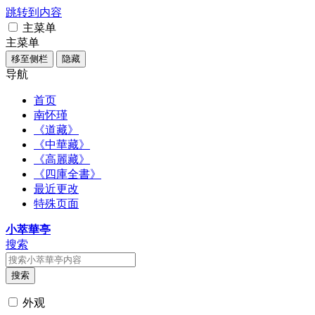
跳转到内容
主菜单
主菜单
移至侧栏
隐藏
导航
首页
南怀瑾
《道藏》
《中華藏》
《高麗藏》
《四庫全書》
最近更改
特殊页面
小萃華亭
搜索
搜索
外观