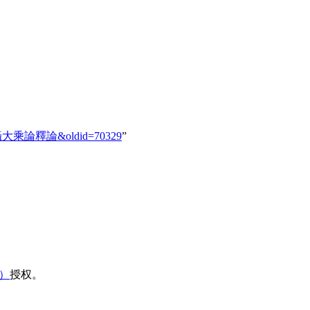
0593_攝大乘論釋論&oldid=70329
”
域）
授权。