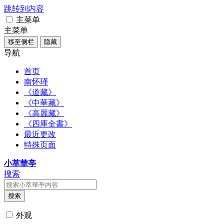
跳转到内容
主菜单
主菜单
移至侧栏
隐藏
导航
首页
南怀瑾
《道藏》
《中華藏》
《高麗藏》
《四庫全書》
最近更改
特殊页面
小萃華亭
搜索
搜索
外观