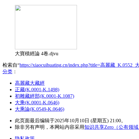
大寶積經論 4卷.djvu
检索自“
https://xiaocuihuating.cn/index.php?title=高麗藏_K.0
分类
：​
高麗藏大藏經
正藏(K.0001-K.1498)
初雕藏經部(K.0001-K.1087)
大乘(K.0001-K.0646)
大乘論(K.0549-K.0646)
此页面最后编辑于2025年10月10日 (星期五) 21:00。
除非另有声明，本网站内容采用
知识共享Zero（公有领
隐私政策