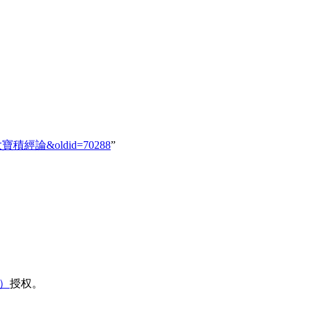
552_大寶積經論&oldid=70288
”
域）
授权。