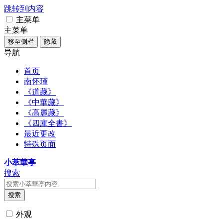
跳转到内容
主菜单
主菜单
移至侧栏
隐藏
导航
首页
南怀瑾
《道藏》
《中華藏》
《高麗藏》
《四庫全書》
最近更改
特殊页面
小萃華亭
搜索
搜索
外观