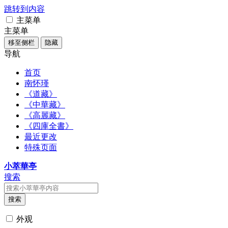
跳转到内容
主菜单
主菜单
移至侧栏
隐藏
导航
首页
南怀瑾
《道藏》
《中華藏》
《高麗藏》
《四庫全書》
最近更改
特殊页面
小萃華亭
搜索
搜索
外观