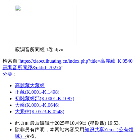
寂調音所問經 1卷.djvu
检索自“
https://xiaocuihuating.cn/index.php?title=高麗藏_K.0540_
寂調音所問經&oldid=70276
”
分类
：​
高麗藏大藏經
正藏(K.0001-K.1498)
初雕藏經部(K.0001-K.1087)
大乘(K.0001-K.0646)
大乘律(K.0523-K.0548)
此页面最后编辑于2025年10月9日 (星期四) 19:53。
除非另有声明，本网站内容采用
知识共享Zero（公有领
域）
授权。