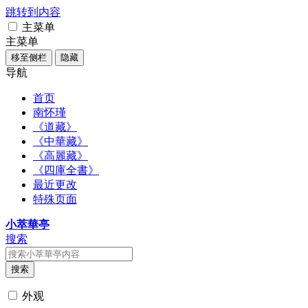
跳转到内容
主菜单
主菜单
移至侧栏
隐藏
导航
首页
南怀瑾
《道藏》
《中華藏》
《高麗藏》
《四庫全書》
最近更改
特殊页面
小萃華亭
搜索
搜索
外观