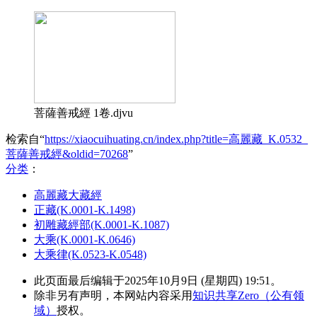
菩薩善戒經 1卷.djvu
检索自“
https://xiaocuihuating.cn/index.php?title=高麗藏_K.0532_
菩薩善戒經&oldid=70268
”
分类
：​
高麗藏大藏經
正藏(K.0001-K.1498)
初雕藏經部(K.0001-K.1087)
大乘(K.0001-K.0646)
大乘律(K.0523-K.0548)
此页面最后编辑于2025年10月9日 (星期四) 19:51。
除非另有声明，本网站内容采用
知识共享Zero（公有领
域）
授权。