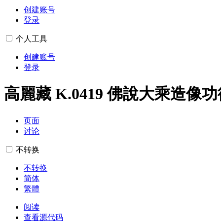
创建账号
登录
个人工具
创建账号
登录
高麗藏 K.0419 佛說大乘造像
页面
讨论
不转换
不转换
简体
繁體
阅读
查看源代码