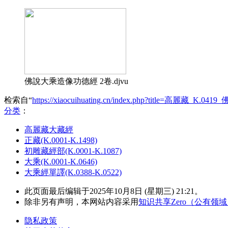
佛說大乘造像功德經 2卷.djvu
检索自“
https://xiaocuihuating.cn/index.php?title=高麗藏_
分类
：​
高麗藏大藏經
正藏(K.0001-K.1498)
初雕藏經部(K.0001-K.1087)
大乘(K.0001-K.0646)
大乘經單譯(K.0388-K.0522)
此页面最后编辑于2025年10月8日 (星期三) 21:21。
除非另有声明，本网站内容采用
知识共享Zero（公有领
隐私政策