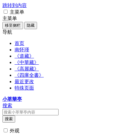
跳转到内容
主菜单
主菜单
移至侧栏
隐藏
导航
首页
南怀瑾
《道藏》
《中華藏》
《高麗藏》
《四庫全書》
最近更改
特殊页面
小萃華亭
搜索
搜索
外观