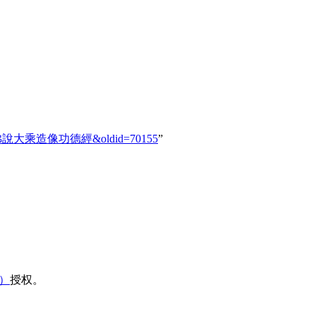
K.0419_佛說大乘造像功德經&oldid=70155
”
域）
授权。