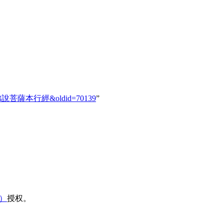
0403_佛說菩薩本行經&oldid=70139
”
域）
授权。