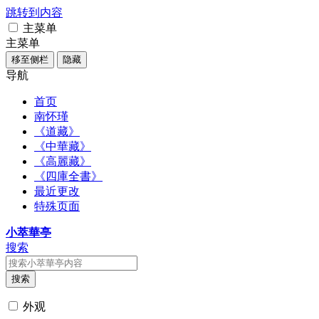
跳转到内容
主菜单
主菜单
移至侧栏
隐藏
导航
首页
南怀瑾
《道藏》
《中華藏》
《高麗藏》
《四庫全書》
最近更改
特殊页面
小萃華亭
搜索
搜索
外观