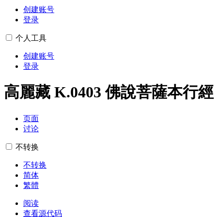
创建账号
登录
个人工具
创建账号
登录
高麗藏 K.0403 佛說菩薩本行經
页面
讨论
不转换
不转换
简体
繁體
阅读
查看源代码