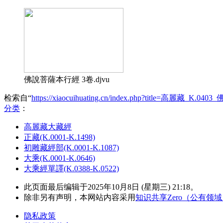
佛說菩薩本行經 3卷.djvu
检索自“
https://xiaocuihuating.cn/index.php?title=高麗藏_K.
分类
：​
高麗藏大藏經
正藏(K.0001-K.1498)
初雕藏經部(K.0001-K.1087)
大乘(K.0001-K.0646)
大乘經單譯(K.0388-K.0522)
此页面最后编辑于2025年10月8日 (星期三) 21:18。
除非另有声明，本网站内容采用
知识共享Zero（公有领
隐私政策