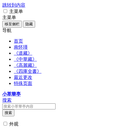
跳转到内容
主菜单
主菜单
移至侧栏
隐藏
导航
首页
南怀瑾
《道藏》
《中華藏》
《高麗藏》
《四庫全書》
最近更改
特殊页面
小萃華亭
搜索
搜索
外观