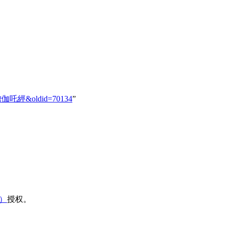
98_僧伽吒經&oldid=70134
”
域）
授权。