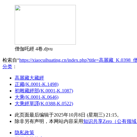
僧伽吒經 4卷.djvu
检索自“
https://xiaocuihuating.cn/index.php?title=高麗藏_K.03
分类
：​
高麗藏大藏經
正藏(K.0001-K.1498)
初雕藏經部(K.0001-K.1087)
大乘(K.0001-K.0646)
大乘經單譯(K.0388-K.0522)
此页面最后编辑于2025年10月8日 (星期三) 21:15。
除非另有声明，本网站内容采用
知识共享Zero（公有领
隐私政策