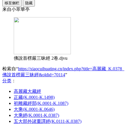
移至侧栏
隐藏
来自小萃華亭
佛說首楞嚴三昧經 2卷.djvu
检索自“
https://xiaocuihuating.cn/index.php?title=高麗藏_K.0378_
佛說首楞嚴三昧經&oldid=70114
”
分类
：​
高麗藏大藏經
正藏(K.0001-K.1498)
初雕藏經部(K.0001-K.1087)
大乘(K.0001-K.0646)
大乘經(K.0001-K.0387)
五大部外諸重譯經(K.0111-K.0387)