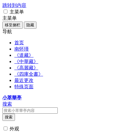
跳转到内容
主菜单
主菜单
移至侧栏
隐藏
导航
首页
南怀瑾
《道藏》
《中華藏》
《高麗藏》
《四庫全書》
最近更改
特殊页面
小萃華亭
搜索
搜索
外观