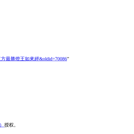
K.0350_東方最勝燈王如來經&oldid=70086
”
域）
授权。