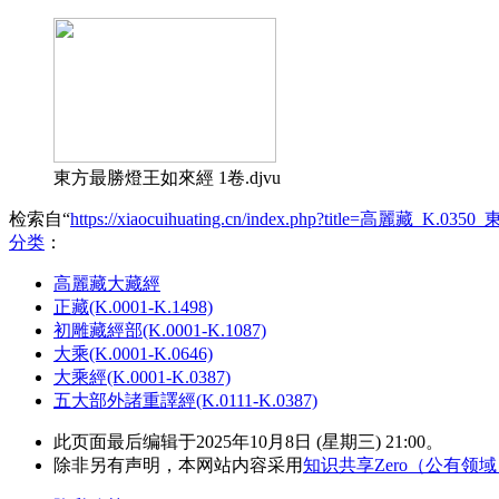
東方最勝燈王如來經 1卷.djvu
检索自“
https://xiaocuihuating.cn/index.php?title=高麗藏_
分类
：​
高麗藏大藏經
正藏(K.0001-K.1498)
初雕藏經部(K.0001-K.1087)
大乘(K.0001-K.0646)
大乘經(K.0001-K.0387)
五大部外諸重譯經(K.0111-K.0387)
此页面最后编辑于2025年10月8日 (星期三) 21:00。
除非另有声明，本网站内容采用
知识共享Zero（公有领