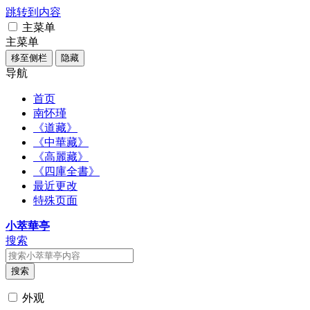
跳转到内容
主菜单
主菜单
移至侧栏
隐藏
导航
首页
南怀瑾
《道藏》
《中華藏》
《高麗藏》
《四庫全書》
最近更改
特殊页面
小萃華亭
搜索
搜索
外观