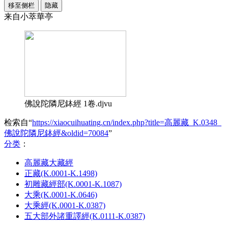
移至侧栏
隐藏
来自小萃華亭
佛說陀隣尼鉢經 1卷.djvu
检索自“
https://xiaocuihuating.cn/index.php?title=高麗藏_K.0348_
佛說陀隣尼鉢經&oldid=70084
”
分类
：​
高麗藏大藏經
正藏(K.0001-K.1498)
初雕藏經部(K.0001-K.1087)
大乘(K.0001-K.0646)
大乘經(K.0001-K.0387)
五大部外諸重譯經(K.0111-K.0387)