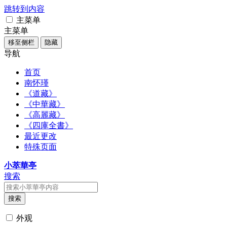
跳转到内容
主菜单
主菜单
移至侧栏
隐藏
导航
首页
南怀瑾
《道藏》
《中華藏》
《高麗藏》
《四庫全書》
最近更改
特殊页面
小萃華亭
搜索
搜索
外观