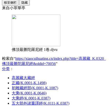
移至侧栏
隐藏
来自小萃華亭
佛頂最勝陀羅尼經 1卷.djvu
检索自“
https://xiaocuihuating.cn/index.php?title=高麗藏_K.0320_
佛頂最勝陀羅尼經&oldid=70056
”
分类
：​
高麗藏大藏經
正藏(K.0001-K.1498)
初雕藏經部(K.0001-K.1087)
大乘(K.0001-K.0646)
大乘經(K.0001-K.0387)
五大部外諸重譯經(K.0111-K.0387)