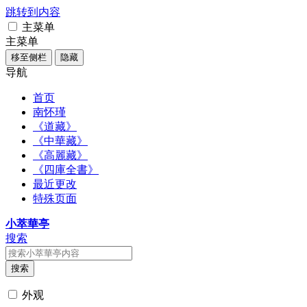
跳转到内容
主菜单
主菜单
移至侧栏
隐藏
导航
首页
南怀瑾
《道藏》
《中華藏》
《高麗藏》
《四庫全書》
最近更改
特殊页面
小萃華亭
搜索
搜索
外观