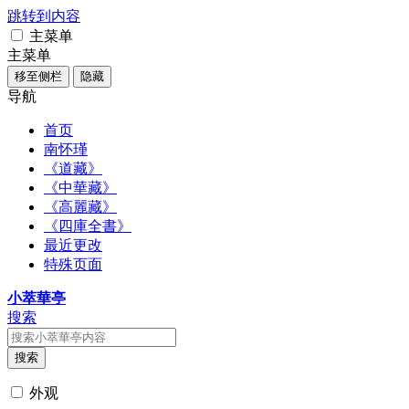
跳转到内容
主菜单
主菜单
移至侧栏
隐藏
导航
首页
南怀瑾
《道藏》
《中華藏》
《高麗藏》
《四庫全書》
最近更改
特殊页面
小萃華亭
搜索
搜索
外观