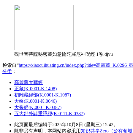
觀世音菩薩秘密藏如意輪陀羅尼神呪經 1卷.djvu
检索自“
https://xiaocuihuating.cn/index.php?title=
分类
：​
高麗藏大藏經
正藏(K.0001-K.1498)
初雕藏經部(K.0001-K.1087)
大乘(K.0001-K.0646)
大乘經(K.0001-K.0387)
五大部外諸重譯經(K.0111-K.0387)
此页面最后编辑于2025年10月8日 (星期三) 15:42。
除非另有声明，本网站内容采用
知识共享Zero（公有领