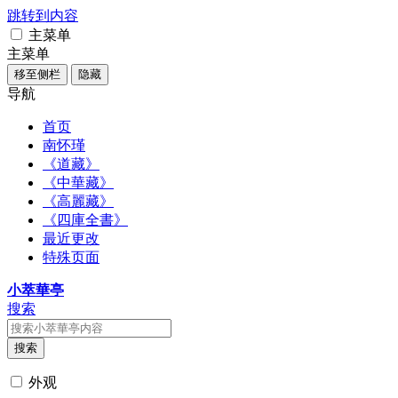
跳转到内容
主菜单
主菜单
移至侧栏
隐藏
导航
首页
南怀瑾
《道藏》
《中華藏》
《高麗藏》
《四庫全書》
最近更改
特殊页面
小萃華亭
搜索
搜索
外观