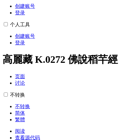
创建账号
登录
个人工具
创建账号
登录
高麗藏 K.0272 佛說稻芉經
页面
讨论
不转换
不转换
简体
繁體
阅读
查看源代码