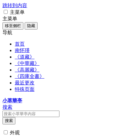
跳转到内容
主菜单
主菜单
移至侧栏
隐藏
导航
首页
南怀瑾
《道藏》
《中華藏》
《高麗藏》
《四庫全書》
最近更改
特殊页面
小萃華亭
搜索
搜索
外观