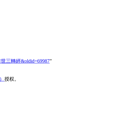
251_前世三轉經&oldid=69987
”
域）
授权。