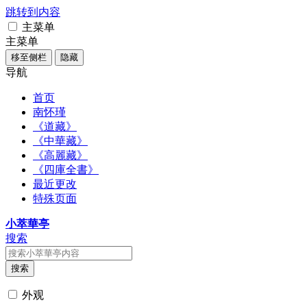
跳转到内容
主菜单
主菜单
移至侧栏
隐藏
导航
首页
南怀瑾
《道藏》
《中華藏》
《高麗藏》
《四庫全書》
最近更改
特殊页面
小萃華亭
搜索
搜索
外观