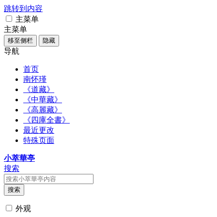
跳转到内容
主菜单
主菜单
移至侧栏
隐藏
导航
首页
南怀瑾
《道藏》
《中華藏》
《高麗藏》
《四庫全書》
最近更改
特殊页面
小萃華亭
搜索
搜索
外观