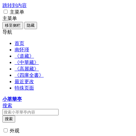
跳转到内容
主菜单
主菜单
移至侧栏
隐藏
导航
首页
南怀瑾
《道藏》
《中華藏》
《高麗藏》
《四庫全書》
最近更改
特殊页面
小萃華亭
搜索
搜索
外观