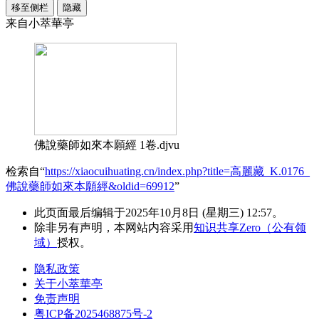
移至侧栏
隐藏
来自小萃華亭
佛說藥師如來本願經 1卷.djvu
检索自“
https://xiaocuihuating.cn/index.php?title=高麗藏_K.0176_
佛說藥師如來本願經&oldid=69912
”
此页面最后编辑于2025年10月8日 (星期三) 12:57。
除非另有声明，本网站内容采用
知识共享Zero（公有领
域）
授权。
隐私政策
关于小萃華亭
免责声明
粤ICP备2025468875号-2