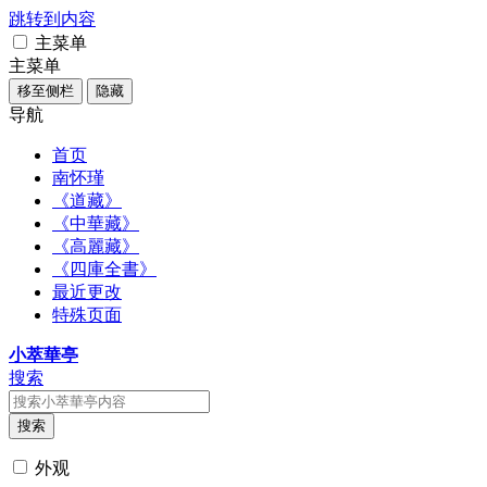
跳转到内容
主菜单
主菜单
移至侧栏
隐藏
导航
首页
南怀瑾
《道藏》
《中華藏》
《高麗藏》
《四庫全書》
最近更改
特殊页面
小萃華亭
搜索
搜索
外观