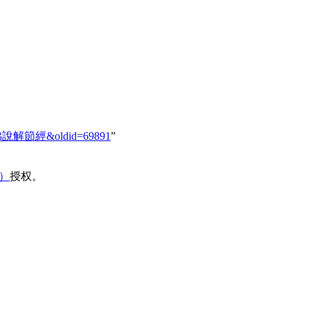
155_佛說解節經&oldid=69891
”
域）
授权。