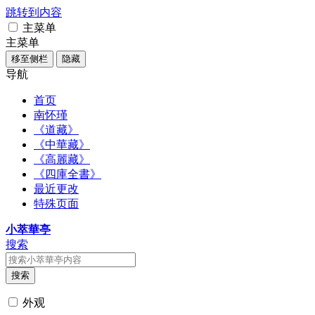
跳转到内容
主菜单
主菜单
移至侧栏
隐藏
导航
首页
南怀瑾
《道藏》
《中華藏》
《高麗藏》
《四庫全書》
最近更改
特殊页面
小萃華亭
搜索
搜索
外观