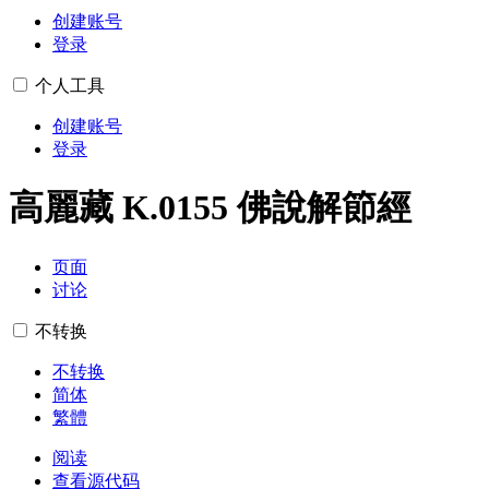
创建账号
登录
个人工具
创建账号
登录
高麗藏 K.0155 佛說解節經
页面
讨论
不转换
不转换
简体
繁體
阅读
查看源代码