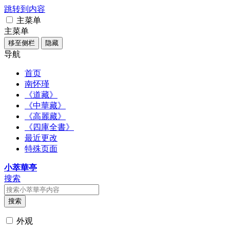
跳转到内容
主菜单
主菜单
移至侧栏
隐藏
导航
首页
南怀瑾
《道藏》
《中華藏》
《高麗藏》
《四庫全書》
最近更改
特殊页面
小萃華亭
搜索
搜索
外观