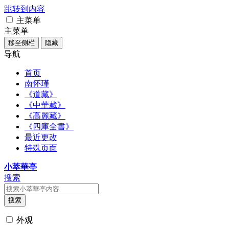
跳转到内容
主菜单
主菜单
移至侧栏
隐藏
导航
首页
南怀瑾
《道藏》
《中華藏》
《高麗藏》
《四庫全書》
最近更改
特殊页面
小萃華亭
搜索
搜索
外观