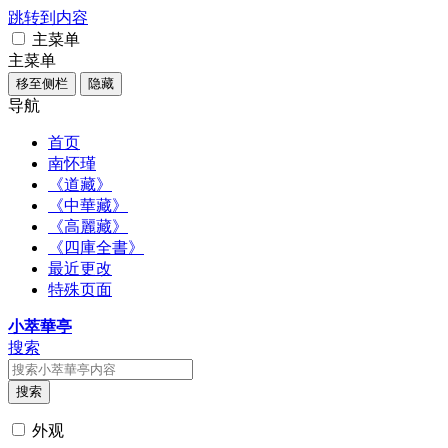
跳转到内容
主菜单
主菜单
移至侧栏
隐藏
导航
首页
南怀瑾
《道藏》
《中華藏》
《高麗藏》
《四庫全書》
最近更改
特殊页面
小萃華亭
搜索
搜索
外观