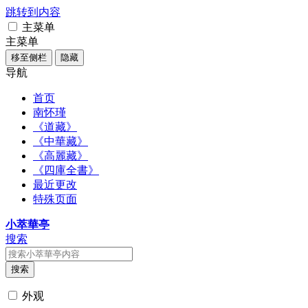
跳转到内容
主菜单
主菜单
移至侧栏
隐藏
导航
首页
南怀瑾
《道藏》
《中華藏》
《高麗藏》
《四庫全書》
最近更改
特殊页面
小萃華亭
搜索
搜索
外观