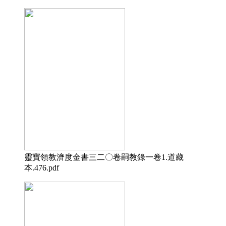
靈寶領教濟度金書三二〇卷嗣教錄一卷1.道藏
本.476.pdf